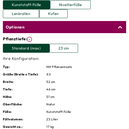
Kunststoff-Füße
Nivellierfüße
Lenkrollen
Kufen
Optionen
Pflanztiefe:
Standard (max)
23 cm
Ihre Konfiguration:
Typ:
Mit Pflanzeinsatz
Größe (Breite x Tiefe):
XS
Breite:
52 cm
Tiefe:
46 cm
Höhe:
51 cm
Oberfläche:
Natur
Füße:
Kunststoff-Füße
Füllvolumen:
23 Liter
Gewicht ca.:
17 kg