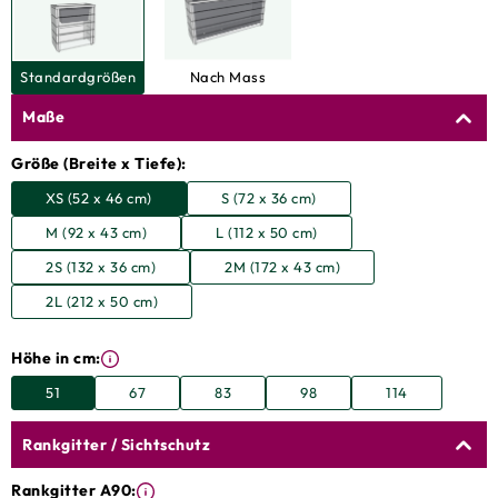
Standardgrößen
Nach Mass
Maße
Größe (Breite x Tiefe):
XS (52 x 46 cm)
S (72 x 36 cm)
M (92 x 43 cm)
L (112 x 50 cm)
2S (132 x 36 cm)
2M (172 x 43 cm)
2L (212 x 50 cm)
Höhe in cm:
51
67
83
98
114
Rankgitter / Sichtschutz
Rankgitter A90: