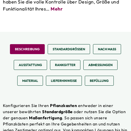
haben Sie die volle Kontrolle über Design, Größe und
Funktionalität Ihres…
Mehr
BESCHREIBUNG
STANDARDGRÖSSEN
NACH MASS
AUSSTATTUNG
RANKGITTER
ABMESSUNGEN
MATERIAL
LIEFERHINWEISE
BEFÜLLUNG
Konfigurieren Sie Ihren
Pflanzkasten
entweder in einer
unserer bewährten
Standardgröße
oder nutzen Sie die Option
der genauen
Maßanfertigung
. So passen sich unsere
Pflanzkästen perfekt an Ihre Gegebenheiten an und nutzen
jeden Zentimeter optimal aus. Von kompakten Lösungen bis hin